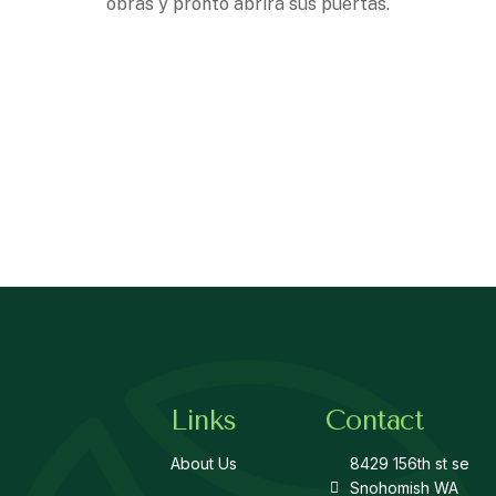
obras y pronto abrirá sus puertas.
Links
Contact
About Us
8429 156th st se
Snohomish WA