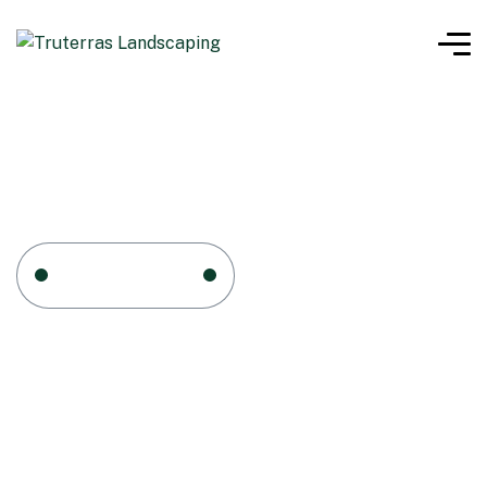
Home 1
Max
Max