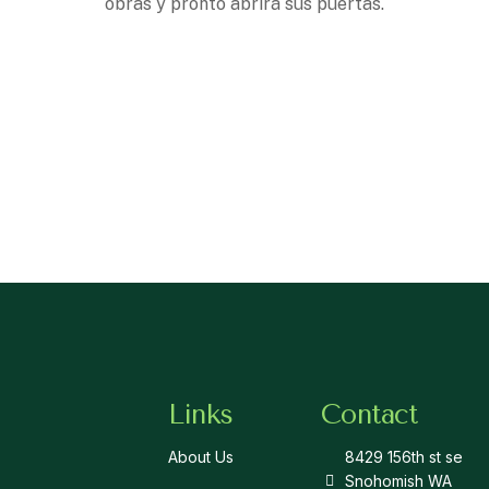
obras y pronto abrirá sus puertas.
Links
Contact
About Us
8429 156th st se
Snohomish WA